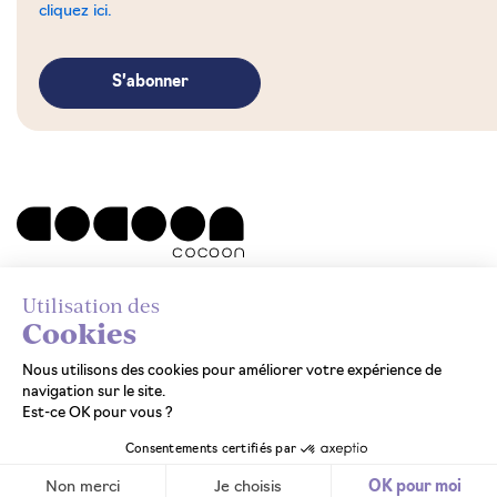
cliquez ici.
Utilisation des
Politique de
Cookies
confidentialité
Nous utilisons des cookies pour améliorer votre expérience de
navigation sur le site.
Est-ce OK pour vous ?
© 2026
Conception par
Voximo
| design par
Saentys
|
Cocoon
photos ©
Adrien Barakat
Consentements certifiés par
Non merci
Je choisis
OK pour moi